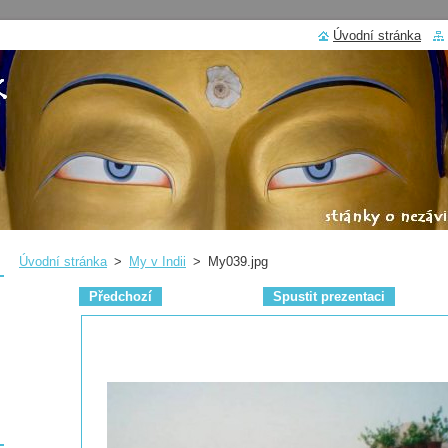
Úvodní stránka
Úvodní stránka
>
My v Indii
>
My039.jpg
Předchozí
Spustit prezentaci