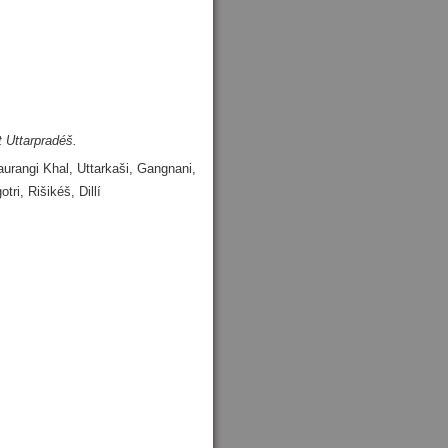
t Uttarpradéš.
aurangi Khal, Uttarkaši, Gangnani,
ri, Rišikéš, Dillí