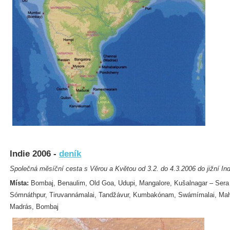
Indie 2006 -
deník
Společná měsíční cesta s Věrou a Květou od 3.2. do 4.3.2006 do jižní Ind
Místa:
Bombaj, Benaulim, Old Goa, Udupi, Mangalore, Kušalnagar – Sera 
Sómnáthpur, Tiruvannámalai, Tandžávur, Kumbakónam, Swámímalai, Mah
Madrás, Bombaj