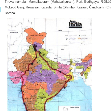
Tiruvannámalai, Mamallapuram
(Mahabalipuram), Purí, Bodhgaya, Rišiké
McLeod Ganj, Rewalsar, Kataula,
Simla
(Shimla), Kasauli, Čandigarh
(Ch
Bombaj