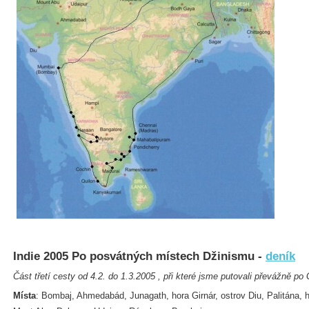
Indie 2005 Po posvátných místech Džinismu -
deník
Část třetí cesty od 4.2. do 1.3.2005 , při které jsme putovali převážně po
Místa
: Bombaj, Ahmedabád, Junagath, hora Girnár, ostrov Diu, Palitána, h