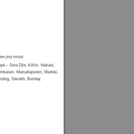
en jiná místa.
upé – Sera Dže, Kóčin, Varkala,
dambaram, Mamallapuram, Madrás,
šiding, Sárnáth, Bombaj