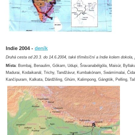
Indie 2004 -
deník
Druhá cesta od 20.3. do 14.6.2004, také tříměsíční a Indie kolem dokola, j
Místa
: Bombaj, Benaulim, Gókarn, Udupi, Šravanabélgóla, Maisúr, Byllak
Madurai, Kodaikanál, Trichy, Tandžávur, Kumbakónam, Swámímalai, Či
Kančípuram, Kalkata, Dárdžiling, Ghúm, Kalimpong, Gángtók, Pelling, Ta