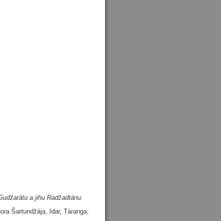
 Gudžarátu a jihu Radžadtánu.
ora Šartundžája, Idar, Táranga,