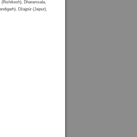
š
(Rishikesh), Dharamsala,
andigarh), Džajpúr
(Jaipur),