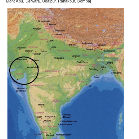
Mont Abu, Delwara, Udaipur, Ránakpur, Bombaj