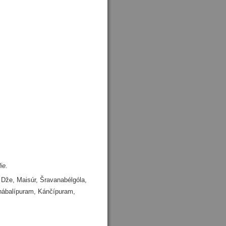
ie.
Dže, Maisúr, Šravanabélgóla,
ábalípuram, Kánčípuram,