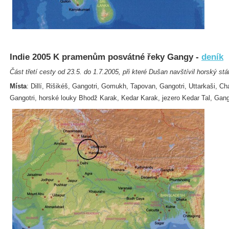
Indie 2005 K pramenům posvátné řeky Gangy -
deník
Část třetí cesty od 23.5. do 1.7.2005, při které Dušan navštívil horský stá
Místa
: Dillí, Rišikéš, Gangotri, Gomukh, Tapovan, Gangotri, Uttarkaši, Ch
Gangotri, horské louky Bhodž Karak, Kedar Karak, jezero Kedar Tal, Gangot