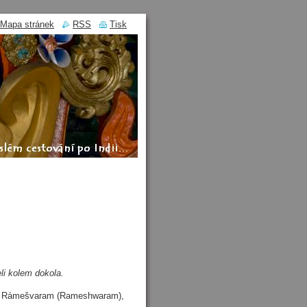
Mapa stránek
RSS
Tisk
eli kolem dokola.
i, Rámešvaram
(Rameshwaram),