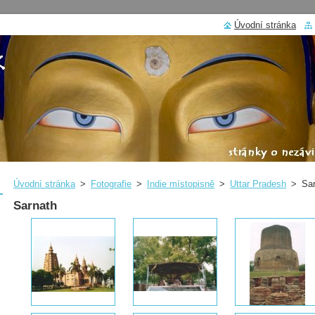
Úvodní stránka
Úvodní stránka
>
Fotografie
>
Indie místopisně
>
Uttar Pradesh
>
Sa
Sarnath