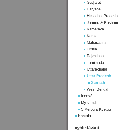
Gudjarat
Haryana
Himachal Pradesh
Jammu & Kashmir
Karnataka
Kerala
Maharastra
Orrisa
Rajasthan
Tamilnadu
Uttarakhand
Uttar Pradesh
Sarnath
West Bengal
Indové
My v Indii
S Věrou a Květou
Kontakt
Vyhledávání