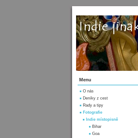
Menu
O nás
Deníky z cest
Rady a tipy
Fotografie
Indie místopisně
Bihar
Goa