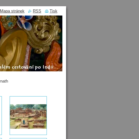
Mapa stránek
RSS
Tisk
rnath