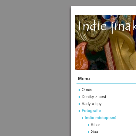
Menu
O nás
Deníky z cest
Rady a tipy
Fotografie
Indie místopisně
Bihar
Goa