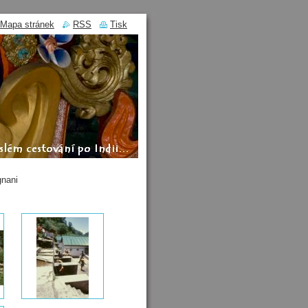
Mapa stránek
RSS
Tisk
nani