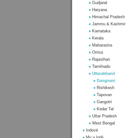
Gudjarat
Haryana
Himachal Pradesh
Jammu & Kashmir
Karnataka
Kerala
Maharastra
Orrisa
Rajasthan
Tamilnadu
Uttarakhand
Gangnani
Rishikesh
Tapovan
Gangotri
Kedar Tal
Uttar Pradesh
West Bengal
Indové
My v Indii