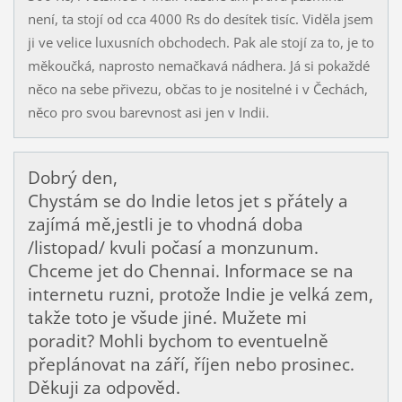
není, ta stojí od cca 4000 Rs do desítek tisíc. Viděla jsem
ji ve velice luxusních obchodech. Pak ale stojí za to, je to
měkoučká, naprosto nemačkavá nádhera. Já si pokaždé
něco na sebe přivezu, občas to je nositelné i v Čechách,
něco pro svou barevnost asi jen v Indii.
Dobrý den,
Chystám se do Indie letos jet s přátely a
zajímá mě,jestli je to vhodná doba
/listopad/ kvuli počasí a monzunum.
Chceme jet do Chennai. Informace se na
internetu ruzni, protože Indie je velká zem,
takže toto je všude jiné. Mužete mi
poradit? Mohli bychom to eventuelně
přeplánovat na září, říjen nebo prosinec.
Děkuji za odpověd.