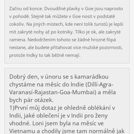
Začnu od konce. Dvoudílné plavky v Goe jsou naprosto
v pohodě. Stejně tak můžete v Goe nosit v podstatě
cokoliv. Na jiných místech, kde není tolik turistů je lepší
mít zakryté nohy až po kotníky. Tílko je ok, ale zakryté
ramena. Nedodržením tohoto se žádné hrozné fópá
nestane, ale budete přitahovat více mužské pozornosti,
protože Indky to tak běžně nemají.
Dobrý den, v únoru se s kamarádkou
chystáme na měsíc do Indie (Dillí-Agra-
Varanasí-Rajastan-Goa-Mumbai) a měla
bych pár otázek.
1)První můj dotaz je ohledně oblékání v
Indii, jaké oblečení je v Indii pro ženy
vhodné. Loni jsem byla na měsíc ve
Vietnamu a chodily jsme tam normálně jak