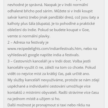
nevhodné je správná. Naopak je v Indii normální
odhalené břicho pod sárím. Můžete si v Indii koupit
salvár kamíz (nebo jinak pandžábí dres), což jsou šaty a
kalhoty plus šála (dupata). Je to pohodlné a praktické
oblečení do Indie. Pokud se budete koupat v Goe,
vemte si normální plavky.
2 – Adresa na festivaly je
www.recipedelights.com/indianfestivals.htm, nebo na
vyhledavači google napište india a festivals.
3 – Cestovních kanceláři je v Indii dost. Volba jestli
kanceláře využít či ne, záleží na tom co chcete. Pokud
vidět co nejvíce míst za krátký čas, pak určitě ano.
My služby kanceláří nevyužíváme, protože se nám zdají
uspěchané a individuelní cestování umožňuje více
kontaktů z místními obyvateli. Radši strávíme více času
na jednom místě a užijem si ho.
Další možnost je pronajmout si taxi nebo rikšu na