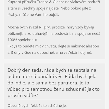
Kupte si příručku Trance & Glance na vlakovém nádraží
a tam si všechny spoje najdete. Nebo pokud jste z
Prahy, můžeme Vám ho půjčit.
Možná bych zvážil Nilgiry, protože, hory vždy bývají
obtížnější a zdlouhavější na cestování, na spoje se nedá
100% spolehnout.
I když to budete mít v chvatu, dejte si nakonec alespoň
2-3 dny v Goe na odpočinek a na vstřebání dojmů.
Dobrý den teda, ráda bych se zeptala na
jednu možná banální věc. Ráda bych jela
do Indie, ale sama bez partnera. Je to
vůbec pro samotnou ženu schůdné? Jak to
prosím vidíte?
Obecně bych řekl, že to schůdné je.