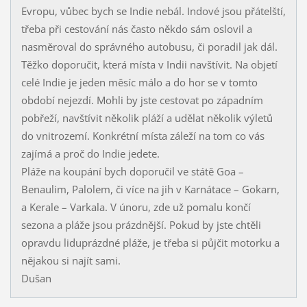
Evropu, vůbec bych se Indie nebál. Indové jsou přátelští,
třeba při cestování nás často někdo sám oslovil a
nasměroval do správného autobusu, či poradil jak dál.
Těžko doporučit, která místa v Indii navštívit. Na objetí
celé Indie je jeden měsíc málo a do hor se v tomto
období nejezdí. Mohli by jste cestovat po západním
pobřeží, navštívit několik pláží a udělat několik výletů
do vnitrozemí. Konkrétní místa záleží na tom co vás
zajímá a proč do Indie jedete.
Pláže na koupání bych doporučil ve státě Goa –
Benaulim, Palolem, či více na jih v Karnátace – Gokarn,
a Kerale – Varkala. V únoru, zde už pomalu končí
sezona a pláže jsou prázdnější. Pokud by jste chtěli
opravdu liduprázdné pláže, je třeba si půjčit motorku a
nějakou si najít sami.
Dušan