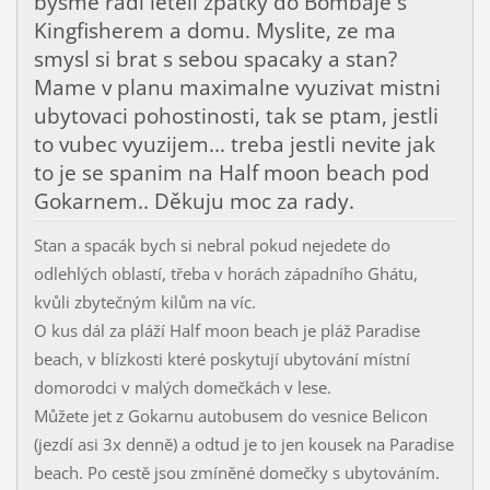
bysme radi leteli zpatky do Bombaje s
Kingfisherem a domu. Myslite, ze ma
smysl si brat s sebou spacaky a stan?
Mame v planu maximalne vyuzivat mistni
ubytovaci pohostinosti, tak se ptam, jestli
to vubec vyuzijem... treba jestli nevite jak
to je se spanim na Half moon beach pod
Gokarnem.. Děkuju moc za rady.
Stan a spacák bych si nebral pokud nejedete do
odlehlých oblastí, třeba v horách západního Ghátu,
kvůli zbytečným kilům na víc.
O kus dál za pláží Half moon beach je pláž Paradise
beach, v blízkosti které poskytují ubytování místní
domorodci v malých domečkách v lese.
Můžete jet z Gokarnu autobusem do vesnice Belicon
(jezdí asi 3x denně) a odtud je to jen kousek na Paradise
beach. Po cestě jsou zmíněné domečky s ubytováním.