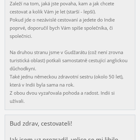
Zaleží na tom, jaká jste povaha, kam a jak chcete
cestovat a kolik Vám je let (starší - lepší).
Pokud jde o nezávislé cestovaní a jedete do Indie
poprvé, doporučil bych Vám spíše společníka, či
společnici.
Na druhou stranu jsme v Gudžarátu (což není zrovna
turistická oblast) potkali samostatně cestující anglickou
důchodkyni.
Také jednu německou zdravotní sestru (okolo 50 let),
která v Indii byla sama na rok.
Z obou dvou vyzařovala pohoda a radost. Indii si
užívali.
Bud zdrav, cestovateli!
Jak jsem uz prozradil, velice se mi libilo