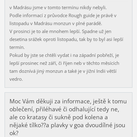
v Madrásu jsme v tomto termínu nikdy nebyli.
Podle informací z průvodce Rough guide je právě v
listopadu v Madrásu monzun v plné parádě.
V prosinci je to ale mnohem lepší. Spadne už jen
desetina srážek oproti listopadu, tak by to byl asi lepší
termín.
Pokud by jste se chtěli vydat i na západní pobřeží, je
lepší prosinec než září, či říjen neb v těchto měsících
tam doznívá jiný monzun a také je v jižní Indii větší
vedro.
Moc Vám děkuji za informace, ještě k tomu
oblečení, přiléhavé či odhalující tedy ne,
ale co kratasy či sukně pod kolena a
nějaké tílko??a plavky v goa dvoudílné jsou
ok?