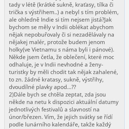
tady v létě (krátké sukně, kraťasy, tílka či
trička s výstřihem..) a nebyl s tím problém,
ale ohledně Indie si tím nejsem jistá?Jak
bychom se měly v Indii oblékat abychom
nějak nepobuřovaly či si nezadělávaly na
nějakej malér, protože budem jenom
holky(ve Vietnamu s náma byli i pánové).
Někde jsem četla, že oblečení, které moc
odhaluje, je v Indii nevhodné a ženy-
turistky by měli chodit tak nějak zahalené,
to zn. žádné kratasy, sukně, výstřihy,
dvoudílné plavky apod...??
2)Dále bych se chtěla zeptat, zda jsou
někde na netu k dispozici aktuální datumy
jednotlivých festivalů a slavností na
únor/březen. Vím, že jejich svátky se řídí
podle lunárního kalendáře, takže každý