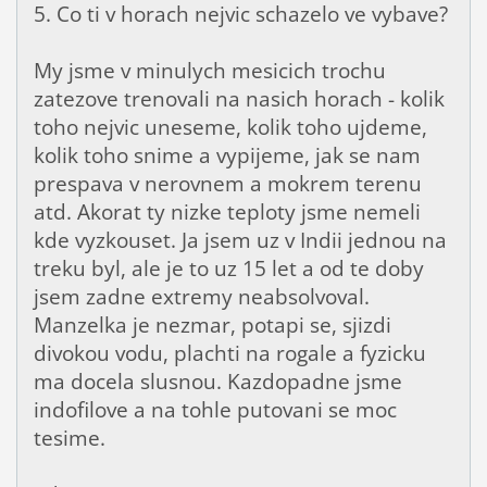
5. Co ti v horach nejvic schazelo ve vybave?
My jsme v minulych mesicich trochu
zatezove trenovali na nasich horach - kolik
toho nejvic uneseme, kolik toho ujdeme,
kolik toho snime a vypijeme, jak se nam
prespava v nerovnem a mokrem terenu
atd. Akorat ty nizke teploty jsme nemeli
kde vyzkouset. Ja jsem uz v Indii jednou na
treku byl, ale je to uz 15 let a od te doby
jsem zadne extremy neabsolvoval.
Manzelka je nezmar, potapi se, sjizdi
divokou vodu, plachti na rogale a fyzicku
ma docela slusnou. Kazdopadne jsme
indofilove a na tohle putovani se moc
tesime.