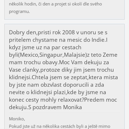
několik hodin, či den a projet si okolí dle svého
programu.
Dobry den,pristi rok 2008 v unoru se s
pritelem chystame na mesic do Indie.I
kdyz jsme uz na par cestach
byli(Mexico,Singapur,Malajsie)z teto Zeme
mam trochu obavy.Moc Vam dekuju za
Vase clanky,protoze diky jim jsem trochu
klidnejsi.Chtela jsem se zeptat,ktera mista
by jste nam obzvlast doporucili a zda
nevite o klidnejsi plazi,kde by jsme na
konec cesty mohly relaxovat?Predem moc
dekuju.S pozdravem Monika
Moniko,
Pokud jste už na několika cestách byli a ještě mimo