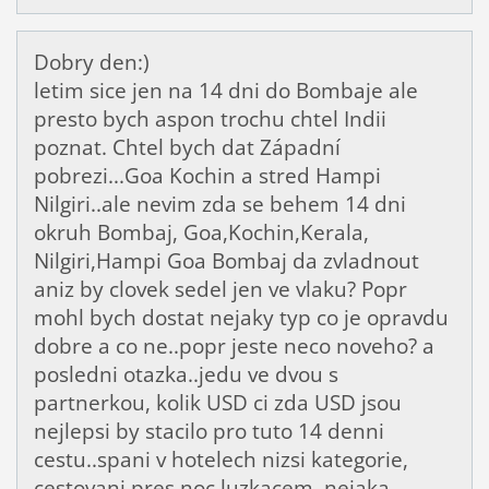
Dobry den:)
letim sice jen na 14 dni do Bombaje ale
presto bych aspon trochu chtel Indii
poznat. Chtel bych dat Západní
pobrezi...Goa Kochin a stred Hampi
Nilgiri..ale nevim zda se behem 14 dni
okruh Bombaj, Goa,Kochin,Kerala,
Nilgiri,Hampi Goa Bombaj da zvladnout
aniz by clovek sedel jen ve vlaku? Popr
mohl bych dostat nejaky typ co je opravdu
dobre a co ne..popr jeste neco noveho? a
posledni otazka..jedu ve dvou s
partnerkou, kolik USD ci zda USD jsou
nejlepsi by stacilo pro tuto 14 denni
cestu..spani v hotelech nizsi kategorie,
cestovani pres noc luzkacem, nejaka