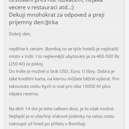
vecere v restauraci atd..:)
Dekuji mnohokrat za odpoved a preji
prijemny den:)Jirka
Dobrý den,
nejdříve k cenám. Bombaj co se týče hotelů je nejdražší
místo v Indii. I to nejlevnější ubytování je za 400-500 Rs
(250 Kč) za pokoj.
Do Indie je možné si brát USD, Eura, či libry. Dobrá je
také kreditní karta, na kterou můžete běžně vybírat. Pro
takovouto cestu bych si vzal pro oba 10000 Kč plus
nějaká rezerva.
Na těch 14 dní je toho celkem dost, je to však možné.
Nejlepší je si všechný vlakové jízdenky na celou cestu
nakoupit už hned po příletu v Bombaji.