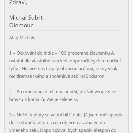
Zdravi,
Michal Subrt
Olomouc
Ahoj Michale,
1 – Očkování do Indie – 100 procentně žloutenku A,
ostatní dle vlastního uváženi, doporučil bych ten břišní
tyfus. Nejvíce nás trápily občasné průjmy, nikdy však
nic dramatického a spolehlivě zabíral Endiaron.
2 – Po monzunech už moc neprší, je však všude více
hmyzu a komárů. Vše je zelenější.
3 – Noční teploty se velmi blíží nule. Já jsem měl spacák
do -5 stupňů, v tom zcela oblečen a zabalen do
vlněného šálu. Doporučoval bych spacák alespoň do