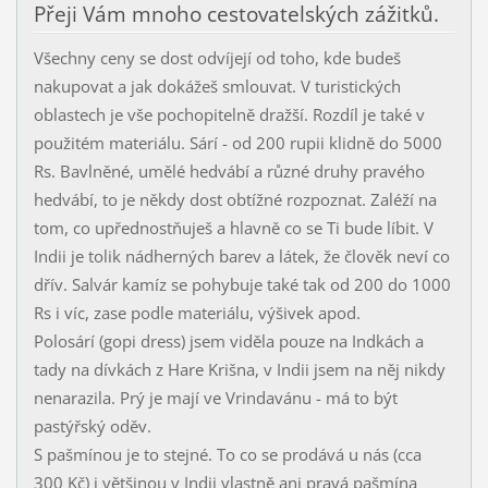
Přeji Vám mnoho cestovatelských zážitků.
Všechny ceny se dost odvíjejí od toho, kde budeš
nakupovat a jak dokážeš smlouvat. V turistických
oblastech je vše pochopitelně dražší. Rozdíl je také v
použitém materiálu. Sárí - od 200 rupii klidně do 5000
Rs. Bavlněné, umělé hedvábí a různé druhy pravého
hedvábí, to je někdy dost obtížné rozpoznat. Zaléží na
tom, co upřednostňuješ a hlavně co se Ti bude líbit. V
Indii je tolik nádherných barev a látek, že člověk neví co
dřív. Salvár kamíz se pohybuje také tak od 200 do 1000
Rs i víc, zase podle materiálu, výšivek apod.
Polosárí (gopi dress) jsem viděla pouze na Indkách a
tady na dívkách z Hare Krišna, v Indii jsem na něj nikdy
nenarazila. Prý je mají ve Vrindavánu - má to být
pastýřský oděv.
S pašmínou je to stejné. To co se prodává u nás (cca
300 Kč) i většinou v Indii vlastně ani pravá pašmína