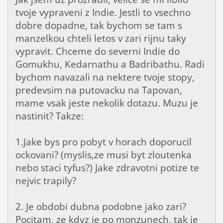
tvoje vypraveni z Indie. Jestli to vsechno
dobre dopadne, tak bychom se tam s
manzelkou chteli letos v zari rijnu taky
vypravit. Chceme do severni Indie do
Gomukhu, Kedarnathu a Badribathu. Radi
bychom navazali na nektere tvoje stopy,
predevsim na putovacku na Tapovan,
mame vsak jeste nekolik dotazu. Muzu je
nastinit? Takze:
1.Jake bys pro pobyt v horach doporucil
ockovani? (myslis,ze musi byt zloutenka
nebo staci tyfus?) Jake zdravotni potize te
nejvic trapily?
2. Je obdobi dubna podobne jako zari?
Pocitam, ze kdyz je po monzunech, tak je