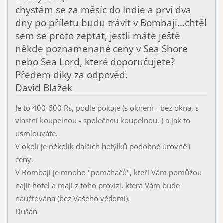
chystám se za měsíc do Indie a prví dva
dny po příletu budu trávit v Bombaji...chtěl
sem se proto zeptat, jestli máte ještě
někde poznamenané ceny v Sea Shore
nebo Sea Lord, které doporučujete?
Předem díky za odpověď.
David Blažek
Je to 400-600 Rs, podle pokoje (s oknem - bez okna, s
vlastní koupelnou - společnou koupelnou, ) a jak to
usmlouváte.
V okolí je několik dalších hotýlků podobné úrovně i
ceny.
V Bombaji je mnoho "pomáhačů", kteří Vám pomůžou
najít hotel a mají z toho provizi, která Vám bude
naučtována (bez Vašeho vědomí).
Dušan