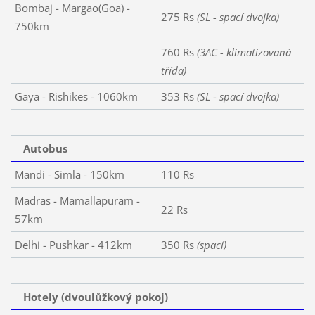
Bombaj - Margao(Goa) -
275 Rs
(SL - spací dvojka)
750km
760 Rs
(3AC - klimatizovaná
třída)
Gaya - Rishikes - 1060km
353 Rs
(SL - spací dvojka)
Autobus
Mandi - Simla - 150km
110 Rs
Madras - Mamallapuram -
22 Rs
57km
Delhi - Pushkar - 412km
350 Rs
(spací)
Hotely (dvoulůžkový pokoj)