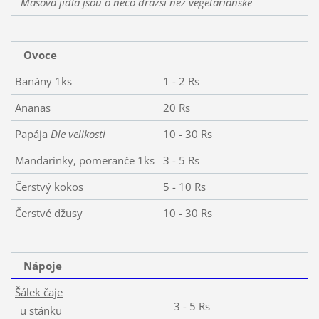
Masová jídla jsou o něco dražší než vegetariánské
Ovoce
Banány 1ks
1 - 2 Rs
Ananas
20 Rs
Papája
Dle velikosti
10 - 30 Rs
Mandarinky, pomeranče 1ks
3 - 5 Rs
Čerstvý kokos
5 - 10 Rs
Čerstvé džusy
10 - 30 Rs
Nápoje
Šálek čaje
3 - 5 Rs
u stánku