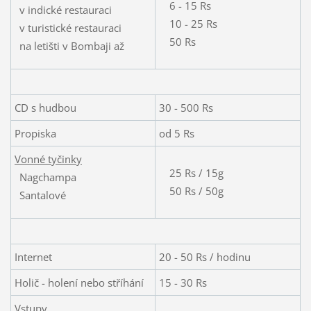
6 - 15 Rs
v indické restauraci
10 - 25 Rs
v turistické restauraci
50 Rs
na letišti v Bombaji až
CD s hudbou
30 - 500 Rs
Propiska
od 5 Rs
Vonné tyčinky
25 Rs / 15g
Nagchampa
50 Rs / 50g
Santalové
Internet
20 - 50 Rs / hodinu
Holič - holení nebo stříhání
15 - 30 Rs
Vstupy