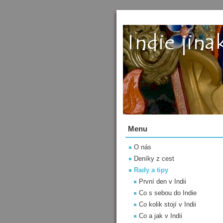
Menu
O nás
Deníky z cest
Rady a tipy
První den v Indii
Co s sebou do Indie
Co kolik stojí v Indii
Co a jak v Indii