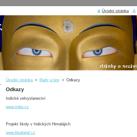
Úvodní stránka
Úvodní stránka
>
Rady a tipy
>
Odkazy
Odkazy
Indické velvyslanectví
www.india.cz
Projekt školy v Indických Himalájich
www.blueland.cz